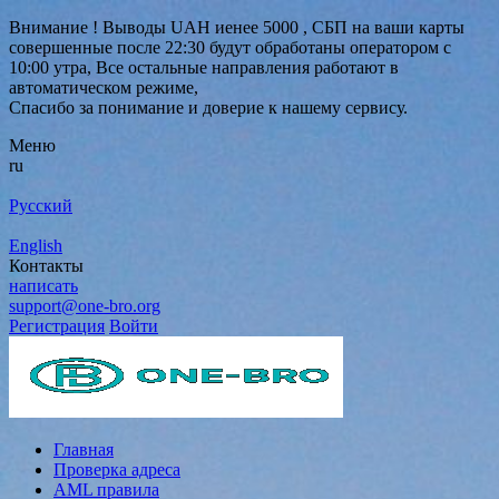
Внимание ! Выводы UAH иенее 5000 , СБП на ваши карты
совершенные после 22:30 будут обработаны оператором с
10:00 утра, Все остальные направления работают в
автоматическом режиме,
Спасибо за понимание и доверие к нашему сервису.
Меню
ru
Русский
English
Контакты
написать
support@one-bro.org
Регистрация
Войти
Главная
Проверка адреса
AML правила