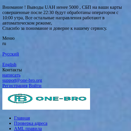
Внимание ! Выводы UAH иенее 5000 , СБП на ваши карты
совершенные после 22:30 будут обработаны оператором с
10:00 утра, Все остальные направления работают в
автоматическом режиме,
Спасибо за понимание и доверие к нашему сервису.
Меню
ru
Русский
English
Контакты
написать
support@one-bro.org
Регистрация
Войти
Главная
Проверка адреса
AML правила