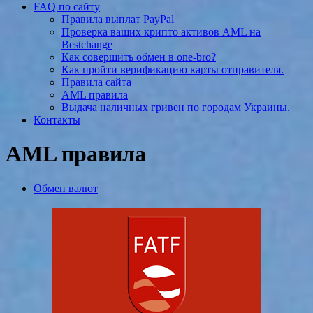
FAQ по сайту
Правила выплат PayPal
Проверка ваших крипто активов AML на
Bestchange
Как совершить обмен в one-bro?
Как пройти верификацию карты отправителя.
Правила сайта
AML правила
Выдача наличных гривен по городам Украины.
Контакты
AML правила
Обмен валют