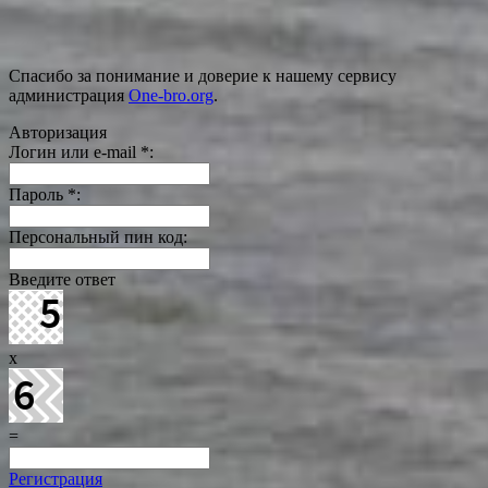
Спасибо за понимание и доверие к нашему сервису
администрация
One-bro.org
.
Авторизация
Логин или e-mail
*
:
Пароль
*
:
Персональный пин код:
Введите ответ
x
=
Регистрация