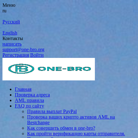
Меню
ru
Русский
English
Контакты
написать
support@one-bro.org
Регистрация
Войти
Главная
Проверка адреса
AML правила
FAQ по сайту
Правила выплат PayPal
Проверка ваших крипто активов AML на
Bestchange
Как совершить обмен в one-bro?
Как пройти верификацию карты отправителя.