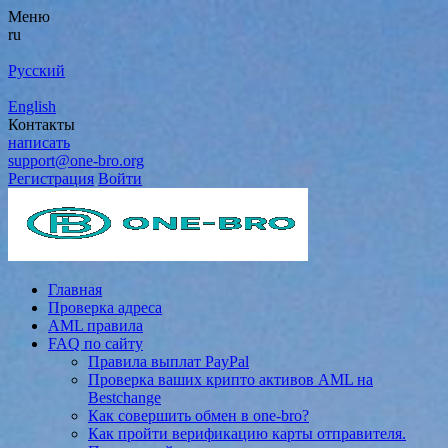
Меню
ru
Русский
English
Контакты
написать
support@one-bro.org
Регистрация
Войти
Главная
Проверка адреса
AML правила
FAQ по сайту
Правила выплат PayPal
Проверка ваших крипто активов AML на
Bestchange
Как совершить обмен в one-bro?
Как пройти верификацию карты отправителя.