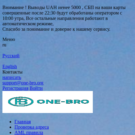
Внимание ! Выводы UAH иенее 5000 , СБП на ваши карты
совершенные после 22:30 будут обработаны оператором с
10:00 утра, Все остальные направления работают в
автоматическом режиме,
Спасибо за понимание и доверие к нашему сервису.
Меню
ru
Русский
English
Контакты
написать
support@one-bro.org
Регистрация
Войти
Главная
Проверка адреса
AML правила