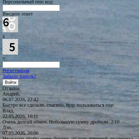
Персональный пин код:
Введите ответ
x
=
Регистрация
Забыли пароль?
Отзывы
Андрей,
06.07.2026, 22:42
Быстро все сделали, спасибо, буду пользоваться еще
Влад,
22.05.2026, 16:11
Очень долгий обмен. Небольшую сумму дробили. 2/10
Дэн,
07.05.2026, 20:06
Не сказать чтобы очень быстро, но курс хороший, поддержка