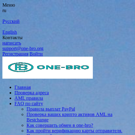
Меню
ru
Русский
English
Контакты
написать
support@one-bro.org
Регистрация
Войти
Главная
Проверка адреса
AML правила
FAQ по сайту
Правила выплат PayPal
Проверка ваших крипто активов AML на
Bestchange
Как совершить обмен в one-bro?
Как пройти верификацию карты отправителя.