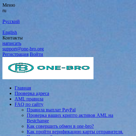
Меню
ru
Русский
English
Контакты
написать
support@one-bro.org
Регистрация
Войти
Главная
Проверка адреса
AML правила
FAQ по сайту
Правила выплат PayPal
Проверка ваших крипто активов AML на
Bestchange
Как совершить обмен в one-bro?
Как пройти верификацию карты отправителя.