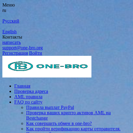
Меню
ru
Русский
English
Контакты
написать
support@one-bro.org
Регистрация
Войти
Главная
Проверка адреса
AML правила
FAQ по сайту
Правила выплат PayPal
Проверка ваших крипто активов AML на
Bestchange
Как совершить обмен в one-bro?
Как пройти верификацию карты отправителя.