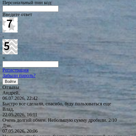
Персональный пин код:
Введите ответ
-
=
Регистрация
Забыли пароль?
Отзывы
Андрей,
06.07.2026, 22:42
Быстро все сделали, спасибо, буду пользоваться еще
Влад,
22.05.2026, 16:11
Очень долгий обмен. Небольшую сумму дробили. 2/10
Дэн,
07.05.2026, 20:06