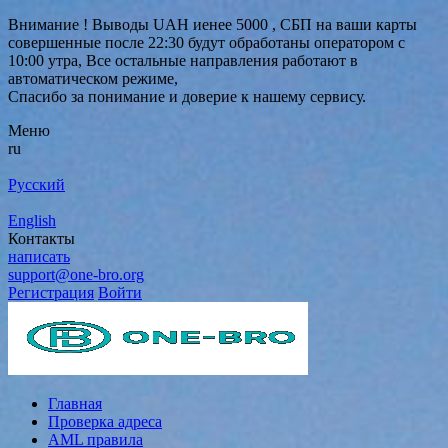
Внимание ! Выводы UAH иенее 5000 , СБП на ваши карты
совершенные после 22:30 будут обработаны оператором с
10:00 утра, Все остальные направления работают в
автоматическом режиме,
Спасибо за понимание и доверие к нашему сервису.
Меню
ru
Русский
English
Контакты
написать
support@one-bro.org
Регистрация
Войти
Главная
Проверка адреса
AML правила