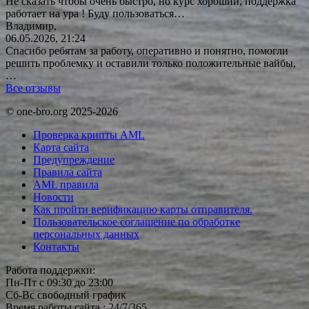
Не сказать чтобы очень быстро, но курс хороший, поддержка
работает на ура ! Буду
пользоваться…
Владимир,
06.05.2026, 21:24
Спасибо ребятам за работу, оперативно и понятно, помогли
решить проблемку и оставили только положительные вайбы,
…
Все отзывы
© one-bro.org 2025-2026
Проверка крипты AML
Карта сайта
Предупреждение
Правила сайта
AML правила
Новости
Как пройти верификацию карты отправителя.
Пользовательское соглашение по обработке
персональных данных
Контакты
Работа поддержки:
Пн-Пт с 09:30 до 23:00
Сб-Вс свободный график
Время работы сайта : 24/7/365