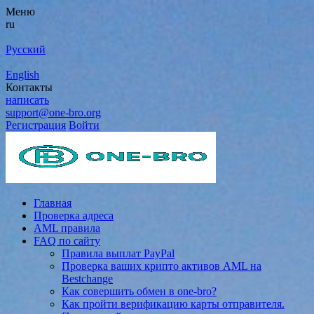
Меню
ru
Русский
English
Контакты
написать
support@one-bro.org
Регистрация
Войти
Главная
Проверка адреса
AML правила
FAQ по сайту
Правила выплат PayPal
Проверка ваших крипто активов AML на
Bestchange
Как совершить обмен в one-bro?
Как пройти верификацию карты отправителя.