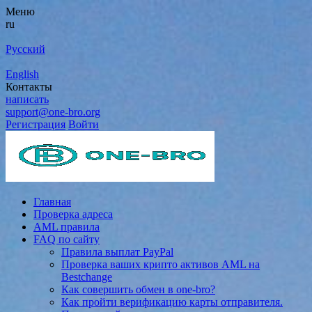
Меню
ru
Русский
English
Контакты
написать
support@one-bro.org
Регистрация
Войти
Главная
Проверка адреса
AML правила
FAQ по сайту
Правила выплат PayPal
Проверка ваших крипто активов AML на
Bestchange
Как совершить обмен в one-bro?
Как пройти верификацию карты отправителя.