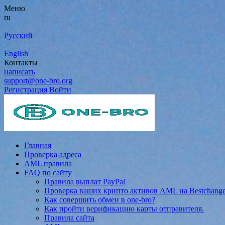
Меню
ru
Русский
English
Контакты
написать
support@one-bro.org
Регистрация
Войти
Главная
Проверка адреса
AML правила
FAQ по сайту
Правила выплат PayPal
Проверка ваших крипто активов AML на Bestchang
Как совершить обмен в one-bro?
Как пройти верификацию карты отправителя.
Правила сайта