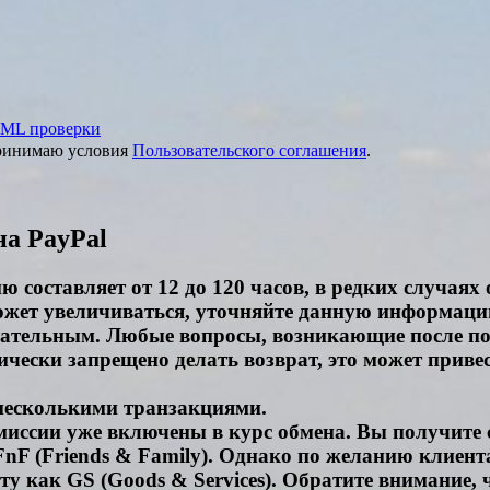
ML проверки
принимаю условия
Пользовательского соглашения
.
на PayPal
 составляет от 12 до 120 часов, в редких случаях
ожет увеличиваться, уточняйте данную информаци
чательным. Любые вопросы, возникающие после пос
чески запрещено делать возврат, это может привес
 несколькими транзакциями.
миссии уже включены в курс обмена. Вы получите 
nF (Friends & Family). Однако по желанию клиента
 как GS (Goods & Services). Обратите внимание, 