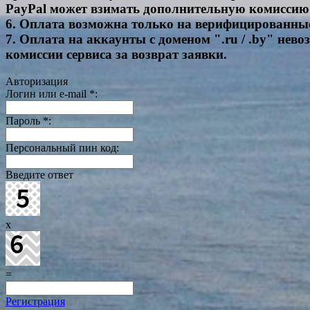
PayPal может взимать дополнительную комиссию 
6. Оплата возможна только на верифицированны
7. Оплата на аккаунты с доменом ".ru / .by" нево
комиссии сервиса за возврат заявки.
Авторизация
Логин или e-mail
*
:
Пароль
*
:
Персональный пин код:
Введите ответ
x
=
Регистрация