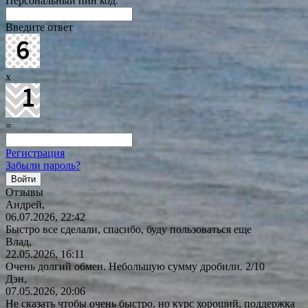
Персональный пин код:
Введите ответ
x
=
Регистрация
Забыли пароль?
Отзывы
Андрей,
06.07.2026, 22:42
Быстро все сделали, спасибо, буду пользоваться еще
Влад,
22.05.2026, 16:11
Очень долгий обмен. Небольшую сумму дробили. 2/10
Дэн,
07.05.2026, 20:06
Не сказать чтобы очень быстро, но курс хороший, поддержка