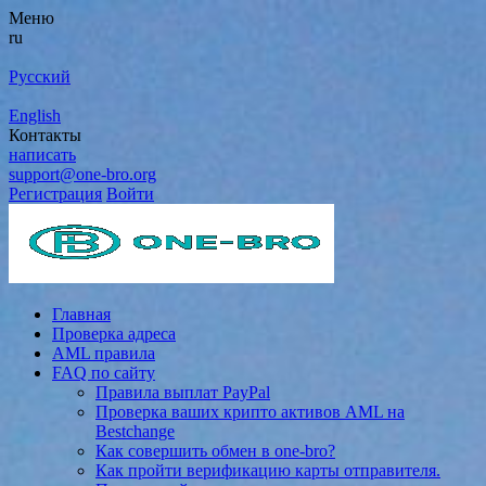
Меню
ru
Русский
English
Контакты
написать
support@one-bro.org
Регистрация
Войти
Главная
Проверка адреса
AML правила
FAQ по сайту
Правила выплат PayPal
Проверка ваших крипто активов AML на
Bestchange
Как совершить обмен в one-bro?
Как пройти верификацию карты отправителя.