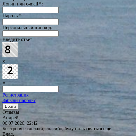
Логин или e-mail
*
:
Пароль
*
:
Персональный пин код:
Введите ответ
x
=
Регистрация
Забыли пароль?
Отзывы
Андрей,
06.07.2026, 22:42
Быстро все сделали, спасибо, буду пользоваться еще
Влад,