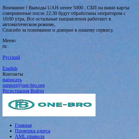
Внимание ! Выводы UAH иенее 5000 , СБП на ваши карты
совершенные после 22:30 будут обработаны оператором с
10:00 утра, Все остальные направления работают в
автоматическом режиме,
Спасибо за понимание и доверие к нашему сервису.
Меню
ru
Русский
English
Контакты
написать
support@one-bro.org
Регистрация
Войти
Главная
Проверка адреса
AML правила