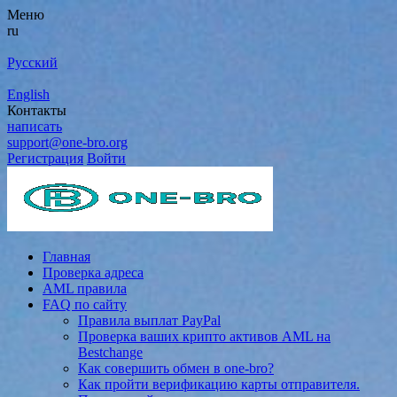
Меню
ru
Русский
English
Контакты
написать
support@one-bro.org
Регистрация
Войти
Главная
Проверка адреса
AML правила
FAQ по сайту
Правила выплат PayPal
Проверка ваших крипто активов AML на
Bestchange
Как совершить обмен в one-bro?
Как пройти верификацию карты отправителя.