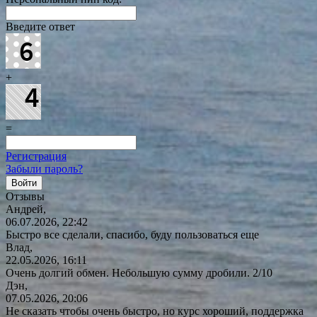
Введите ответ
+
=
Регистрация
Забыли пароль?
Отзывы
Андрей,
06.07.2026, 22:42
Быстро все сделали, спасибо, буду пользоваться еще
Влад,
22.05.2026, 16:11
Очень долгий обмен. Небольшую сумму дробили. 2/10
Дэн,
07.05.2026, 20:06
Не сказать чтобы очень быстро, но курс хороший, поддержка