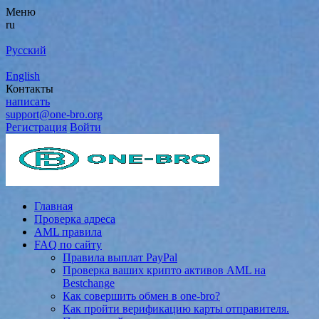
Меню
ru
Русский
English
Контакты
написать
support@one-bro.org
Регистрация
Войти
Главная
Проверка адреса
AML правила
FAQ по сайту
Правила выплат PayPal
Проверка ваших крипто активов AML на
Bestchange
Как совершить обмен в one-bro?
Как пройти верификацию карты отправителя.