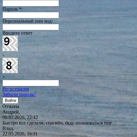
Пароль
*
:
Персональный пин код:
Введите ответ
-
=
Регистрация
Забыли пароль?
Отзывы
Андрей,
06.07.2026, 22:42
Быстро все сделали, спасибо, буду пользоваться еще
Влад,
22.05.2026, 16:11