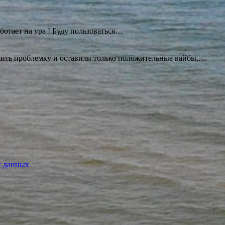
ботает на ура ! Буду
пользоваться…
ешить проблемку и оставили только положительные вайбы,…
х данных