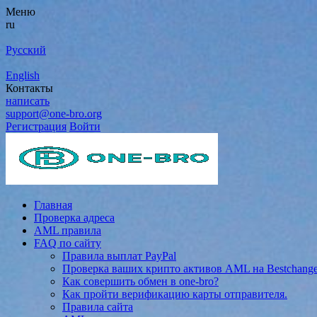
Меню
ru
Русский
English
Контакты
написать
support@one-bro.org
Регистрация
Войти
Главная
Проверка адреса
AML правила
FAQ по сайту
Правила выплат PayPal
Проверка ваших крипто активов AML на Bestchang
Как совершить обмен в one-bro?
Как пройти верификацию карты отправителя.
Правила сайта