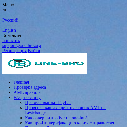
Меню
ru
Русский
English
Контакты
написать
support@one-bro.org
Регистрация
Войти
Главная
Проверка адреса
AML правила
FAQ по сайту
Правила выплат PayPal
Проверка ваших крипто активов AML на
Bestchange
Как совершить обмен в one-bro?
Как пройти верификацию карты отправителя.