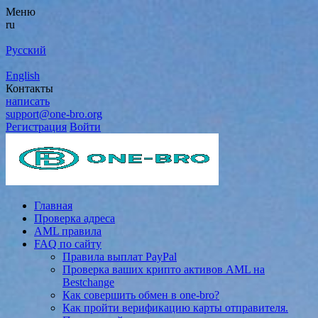
Меню
ru
Русский
English
Контакты
написать
support@one-bro.org
Регистрация
Войти
Главная
Проверка адреса
AML правила
FAQ по сайту
Правила выплат PayPal
Проверка ваших крипто активов AML на
Bestchange
Как совершить обмен в one-bro?
Как пройти верификацию карты отправителя.