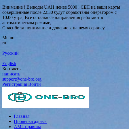
Внимание ! Выводы UAH иенее 5000 , СБП на ваши карты
совершенные после 22:30 будут обработаны оператором с
10:00 утра, Все остальные направления работают в
автоматическом режиме,
Спасибо за понимание и доверие к нашему сервису.
Меню
ru
Русский
English
Контакты
написать
support@one-bro.org
Регистрация
Войти
Главная
Проверка адреса
AML правила