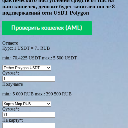
фактического поступления средств от Вас на
наш кошелек, депозит будет зачислен после 8
подтверждений сети USDT Polygon
Отдаете
Курс:
1 USDT = 71 RUB
min.: 70.4225 USDT
max.: 5 500 USDT
Сумма
*
:
Получаете
min.: 5 000 RUB
max.: 390 500 RUB
Сумма
*
:
На карту
*
: