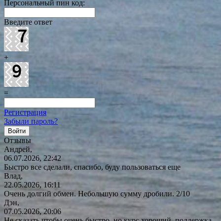
Персональный пин код:
Введите ответ
+
=
Регистрация
Забыли пароль?
Отзывы
Андрей,
06.07.2026, 22:42
Быстро все сделали, спасибо, буду пользоваться еще
Влад,
22.05.2026, 16:11
Очень долгий обмен. Небольшую сумму дробили. 2/10
Дэн,
07.05.2026, 20:06
Не сказать чтобы очень быстро, но курс хороший, поддержка