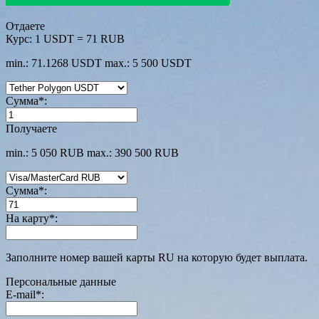
Отдаете
Курс:
1 USDT = 71 RUB
min.: 71.1268 USDT
max.: 5 500 USDT
Сумма
*
:
Получаете
min.: 5 050 RUB
max.: 390 500 RUB
Сумма
*
:
На карту
*
:
Заполните номер вашей карты RU на которую будет выплата.
Персональные данные
E-mail
*
: