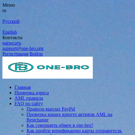
Меню
ru
Русский
English
Контакты
написать
support@one-bro.org
Регистрация
Войти
Главная
Проверка адреса
AML правила
FAQ по сайту
Правила выплат PayPal
Проверка ваших крипто активов AML на
Bestchange
Как совершить обмен в one-bro?
Как пройти верификацию карты отправителя.