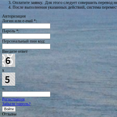
Оплатите заявку. Для этого следует совершить перевод 
После выполнения указанных действий, система перемести
Авторизация
Логин или e-mail
*
:
Пароль
*
:
Персональный пин код:
Введите ответ
x
=
Регистрация
Забыли пароль?
Отзывы