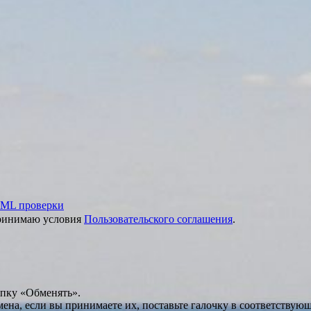
ML проверки
принимаю условия
Пользовательского соглашения
.
опку «Обменять».
мена, если вы принимаете их, поставьте галочку в соответствую