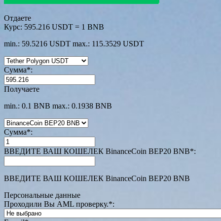
Отдаете
Курс:
595.216 USDT = 1 BNB
min.: 59.5216 USDT
max.: 115.3529 USDT
Сумма
*
:
Получаете
min.: 0.1 BNB
max.: 0.1938 BNB
Сумма
*
:
ВВЕДИТЕ ВАШ КОШЕЛЕК BinanceCoin BEP20 BNB
*
:
ВВЕДИТЕ ВАШ КОШЕЛЕК BinanceCoin BEP20 BNB
Персональные данные
Проходили Вы AML проверку.
*
: