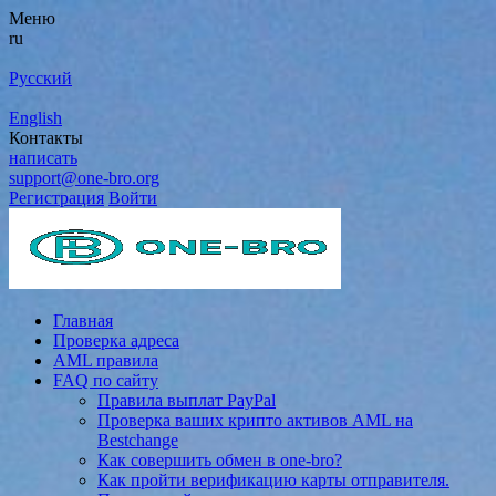
Меню
ru
Русский
English
Контакты
написать
support@one-bro.org
Регистрация
Войти
Главная
Проверка адреса
AML правила
FAQ по сайту
Правила выплат PayPal
Проверка ваших крипто активов AML на
Bestchange
Как совершить обмен в one-bro?
Как пройти верификацию карты отправителя.