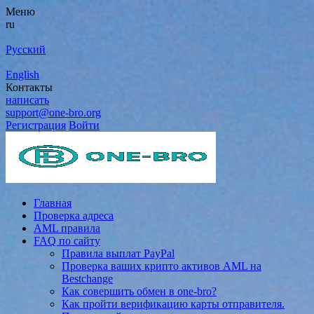
Меню
ru
Русский
English
Контакты
написать
support@one-bro.org
Регистрация
Войти
Главная
Проверка адреса
AML правила
FAQ по сайту
Правила выплат PayPal
Проверка ваших крипто активов AML на
Bestchange
Как совершить обмен в one-bro?
Как пройти верификацию карты отправителя.