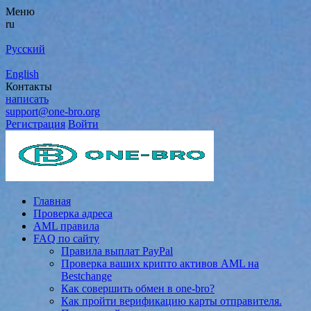
Меню
ru
Русский
English
Контакты
написать
support@one-bro.org
Регистрация
Войти
Главная
Проверка адреса
AML правила
FAQ по сайту
Правила выплат PayPal
Проверка ваших крипто активов AML на
Bestchange
Как совершить обмен в one-bro?
Как пройти верификацию карты отправителя.