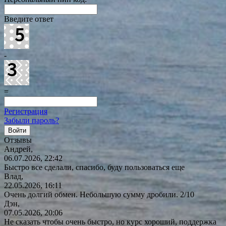
Введите ответ
-
=
Регистрация
Забыли пароль?
Отзывы
Андрей,
06.07.2026, 22:42
Быстро все сделали, спасибо, буду пользоваться еще
Влад,
22.05.2026, 16:11
Очень долгий обмен. Небольшую сумму дробили. 2/10
Дэн,
07.05.2026, 20:06
Не сказать чтобы очень быстро, но курс хороший, поддержка