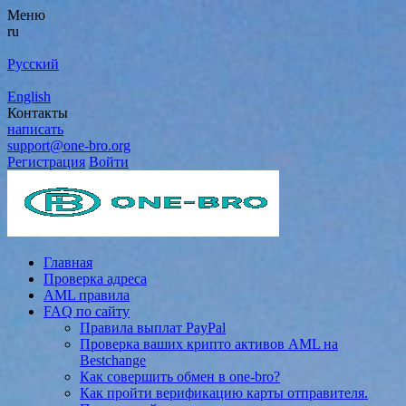
Меню
ru
Русский
English
Контакты
написать
support@one-bro.org
Регистрация
Войти
Главная
Проверка адреса
AML правила
FAQ по сайту
Правила выплат PayPal
Проверка ваших крипто активов AML на
Bestchange
Как совершить обмен в one-bro?
Как пройти верификацию карты отправителя.