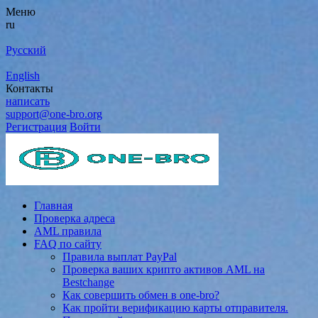
Меню
ru
Русский
English
Контакты
написать
support@one-bro.org
Регистрация
Войти
Главная
Проверка адреса
AML правила
FAQ по сайту
Правила выплат PayPal
Проверка ваших крипто активов AML на
Bestchange
Как совершить обмен в one-bro?
Как пройти верификацию карты отправителя.