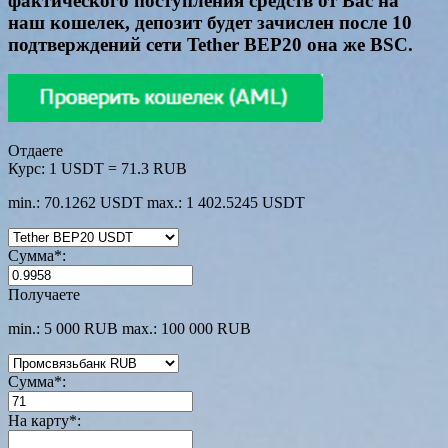
фактического поступления средств от Вас на
наш кошелек, депозит будет зачислен после 10
подтверждений сети Tether BEP20 она же BSC.
Отдаете
Курс:
1 USDT = 71.3 RUB
min.: 70.1262 USDT
max.: 1 402.5245 USDT
Сумма
*
:
Получаете
min.: 5 000 RUB
max.: 100 000 RUB
Сумма
*
:
На карту
*
: