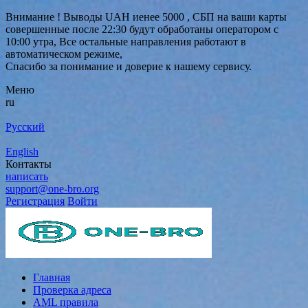
Внимание ! Выводы UAH иенее 5000 , СБП на ваши карты
совершенные после 22:30 будут обработаны оператором с
10:00 утра, Все остальные направления работают в
автоматическом режиме,
Спасибо за понимание и доверие к нашему сервису.
Меню
ru
Русский
English
Контакты
написать
support@one-bro.org
Регистрация
Войти
Главная
Проверка адреса
AML правила