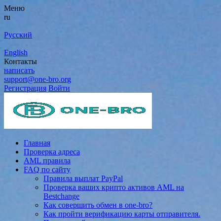
Меню
ru
Русский
English
Контакты
написать
support@one-bro.org
Регистрация
Войти
Главная
Проверка адреса
AML правила
FAQ по сайту
Правила выплат PayPal
Проверка ваших крипто активов AML на
Bestchange
Как совершить обмен в one-bro?
Как пройти верификацию карты отправителя.