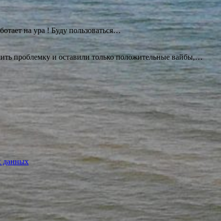
ботает на ура ! Буду
пользоваться…
ешить проблемку и оставили только положительные вайбы,…
х данных