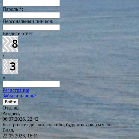
Пароль
*
:
Персональный пин код:
Введите ответ
x
=
Регистрация
Забыли пароль?
Отзывы
Андрей,
06.07.2026, 22:42
Быстро все сделали, спасибо, буду пользоваться еще
Влад,
22.05.2026, 16:11