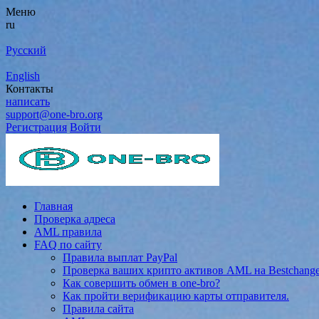
Меню
ru
Русский
English
Контакты
написать
support@one-bro.org
Регистрация
Войти
Главная
Проверка адреса
AML правила
FAQ по сайту
Правила выплат PayPal
Проверка ваших крипто активов AML на Bestchang
Как совершить обмен в one-bro?
Как пройти верификацию карты отправителя.
Правила сайта