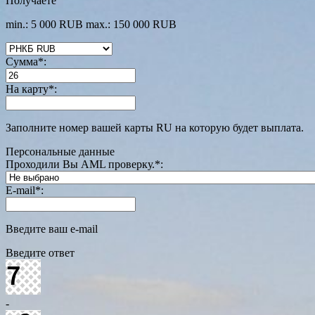
Получаете
min.: 5 000 RUB
max.: 150 000 RUB
Сумма
*
:
На карту
*
:
Заполните номер вашей карты RU на которую будет выплата.
Персональные данные
Проходили Вы AML проверку.
*
:
E-mail
*
:
Введите ваш e-mail
Введите ответ
-