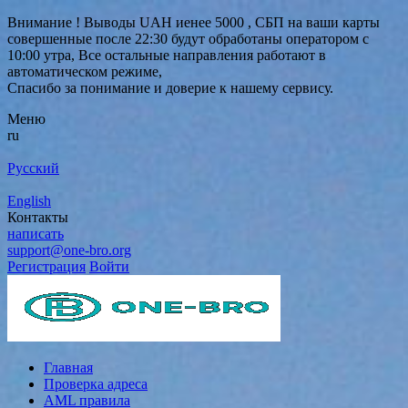
Внимание ! Выводы UAH иенее 5000 , СБП на ваши карты
совершенные после 22:30 будут обработаны оператором с
10:00 утра, Все остальные направления работают в
автоматическом режиме,
Спасибо за понимание и доверие к нашему сервису.
Меню
ru
Русский
English
Контакты
написать
support@one-bro.org
Регистрация
Войти
Главная
Проверка адреса
AML правила