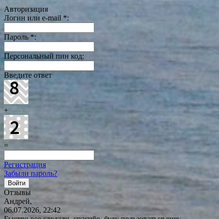
Авторизация
Логин или e-mail
*
:
Пароль
*
:
Персональный пин код:
Введите ответ
+
=
Регистрация
Забыли пароль?
Отзывы
Андрей,
06.07.2026, 22:42
Быстро все сделали, спасибо, буду пользоваться еще