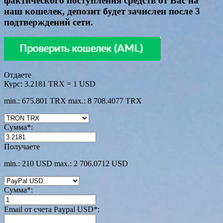
фактического поступления средств от Вас на
наш кошелек, депозит будет зачислен после 3
подтверждений сети.
Отдаете
Курс:
3.2181 TRX = 1 USD
min.: 675.801 TRX
max.: 8 708.4077 TRX
Сумма
*
:
Получаете
min.: 210 USD
max.: 2 706.0712 USD
Сумма
*
:
Email от счета Paypal USD
*
: