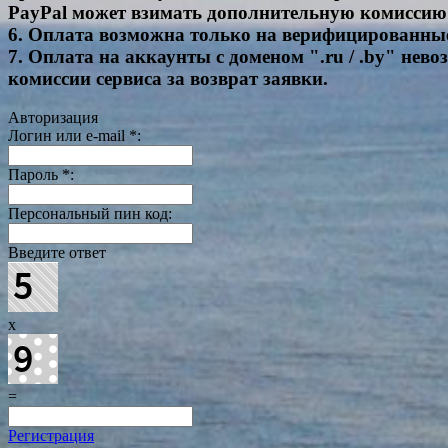
PayPal может взимать дополнительную комиссию 
6. Оплата возможна только на верифицированны
7. Оплата на аккаунты с доменом ".ru / .by" нево
комиссии сервиса за возврат заявки.
Авторизация
Логин или e-mail
*
:
Пароль
*
:
Персональный пин код:
Введите ответ
x
=
Регистрация