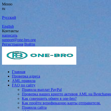
Меню
ru
Русский
English
Контакты
написать
support@one-bro.org
Регистрация
Войти
Главная
Проверка адреса
AML правила
FAQ по сайту
Правила выплат PayPal
Проверка ваших крипто активов AML на Bestchang
Как совершить обмен в one-bro?
Как пройти верификацию карты отправителя.
Правила сайта