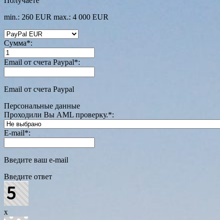
Получаете
min.: 260 EUR
max.: 4 000 EUR
Сумма
*
:
Email от счета Paypal
*
:
Email от счета Paypal
Персональные данные
Проходили Вы AML проверку.
*
:
E-mail
*
:
Введите ваш e-mail
Введите ответ
x