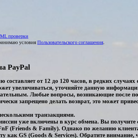
ML проверки
принимаю условия
Пользовательского соглашения
.
на PayPal
 составляет от 12 до 120 часов, в редких случаях
ожет увеличиваться, уточняйте данную информаци
чательным. Любые вопросы, возникающие после пос
чески запрещено делать возврат, это может привес
 несколькими транзакциями.
миссии уже включены в курс обмена. Вы получите 
nF (Friends & Family). Однако по желанию клиента
 как GS (Goods & Services). Обратите внимание, 