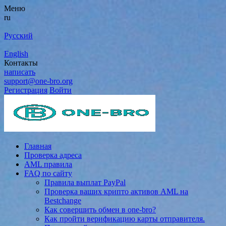
Меню
ru
Русский
English
Контакты
написать
support@one-bro.org
Регистрация
Войти
Главная
Проверка адреса
AML правила
FAQ по сайту
Правила выплат PayPal
Проверка ваших крипто активов AML на
Bestchange
Как совершить обмен в one-bro?
Как пройти верификацию карты отправителя.