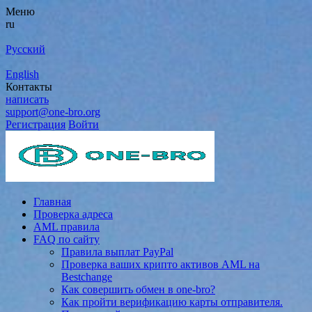
Меню
ru
Русский
English
Контакты
написать
support@one-bro.org
Регистрация
Войти
Главная
Проверка адреса
AML правила
FAQ по сайту
Правила выплат PayPal
Проверка ваших крипто активов AML на
Bestchange
Как совершить обмен в one-bro?
Как пройти верификацию карты отправителя.