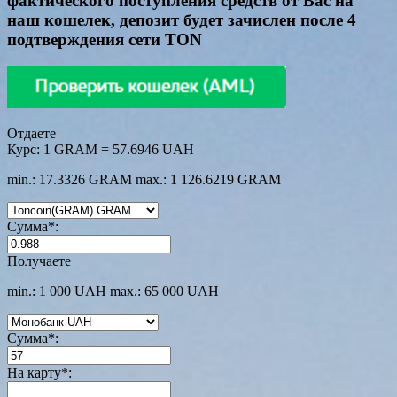
фактического поступления средств от Вас на
наш кошелек, депозит будет зачислен после 4
подтверждения сети TON
Отдаете
Курс:
1 GRAM = 57.6946 UAH
min.: 17.3326 GRAM
max.: 1 126.6219 GRAM
Сумма
*
:
Получаете
min.: 1 000 UAH
max.: 65 000 UAH
Сумма
*
:
На карту
*
: