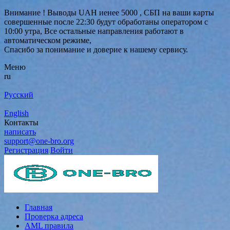
Внимание ! Выводы UAH иенее 5000 , СБП на ваши карты
совершенные после 22:30 будут обработаны оператором с
10:00 утра, Все остальные направления работают в
автоматическом режиме,
Спасибо за понимание и доверие к нашему сервису.
Меню
ru
Русский
English
Контакты
написать
support@one-bro.org
Регистрация
Войти
Главная
Проверка адреса
AML правила