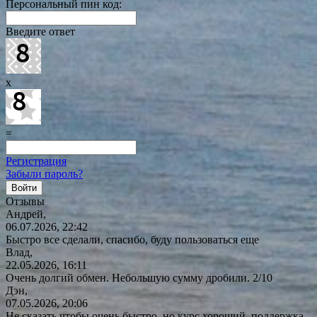
Персональный пин код:
Введите ответ
x
=
Регистрация
Забыли пароль?
Отзывы
Андрей,
06.07.2026, 22:42
Быстро все сделали, спасибо, буду пользоваться еще
Влад,
22.05.2026, 16:11
Очень долгий обмен. Небольшую сумму дробили. 2/10
Дэн,
07.05.2026, 20:06
Не сказать чтобы очень быстро, но курс хороший, поддержка