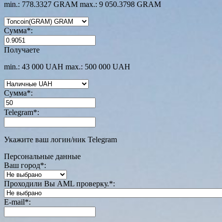
min.: 778.3327 GRAM
max.: 9 050.3798 GRAM
Сумма
*
:
Получаете
min.: 43 000 UAH
max.: 500 000 UAH
Сумма
*
:
Telegram
*
:
Укажите ваш логин/ник Telegram
Персональные данные
Ваш город
*
:
Проходили Вы AML проверку.
*
:
E-mail
*
: