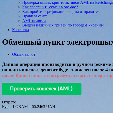
Проверка ваших крипто активов AML на Bestchang
Как совершить обмен в one-bro?
Как пройти верификацию карты отправителя.
Правила сайта
AML правила
Выдача наличных гривен по городам Украины.
Контакты
Обменный пункт электронных 
Обмен валют
Данная операция производится в ручном режиме за
на наш кошелек, депозит будет зачислен после 4 
после Вашей оплаты потребуется связь с оператор
Отдаете
Курс:
1 GRAM = 55.2463 UAH