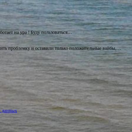
ботает на ура ! Буду
пользоваться…
ешить проблемку и оставили только положительные вайбы,…
х данных