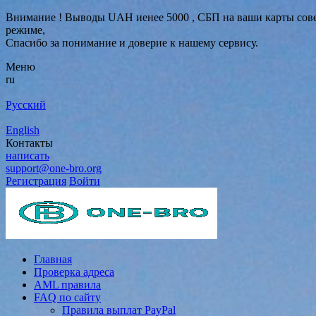
Внимание ! Выводы UAH иенее 5000 , СБП на ваши карты совер
режиме,
Спасибо за понимание и доверие к нашему сервису.
Меню
ru
Русский
English
Контакты
написать
support@one-bro.org
Регистрация
Войти
Главная
Проверка адреса
AML правила
FAQ по сайту
Правила выплат PayPal