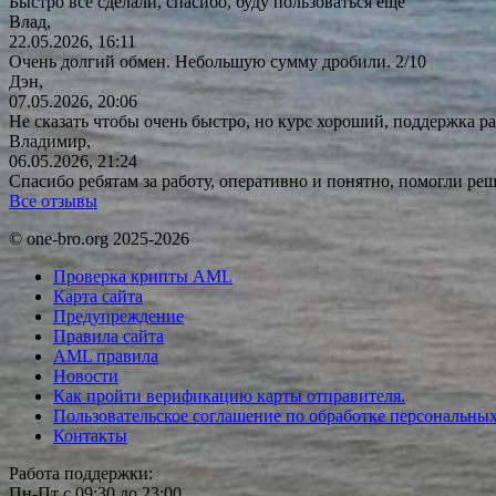
Быстро все сделали, спасибо, буду пользоваться еще
Влад,
22.05.2026, 16:11
Очень долгий обмен. Небольшую сумму дробили. 2/10
Дэн,
07.05.2026, 20:06
Не сказать чтобы очень быстро, но курс хороший, поддержка ра
Владимир,
06.05.2026, 21:24
Спасибо ребятам за работу, оперативно и понятно, помогли р
Все отзывы
© one-bro.org 2025-2026
Проверка крипты AML
Карта сайта
Предупреждение
Правила сайта
AML правила
Новости
Как пройти верификацию карты отправителя.
Пользовательское соглашение по обработке персональны
Контакты
Работа поддержки:
Пн-Пт с 09:30 до 23:00