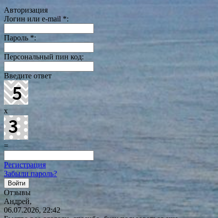
Авторизация
Логин или e-mail
*
:
Пароль
*
:
Персональный пин код:
Введите ответ
x
=
Регистрация
Забыли пароль?
Отзывы
Андрей,
06.07.2026, 22:42