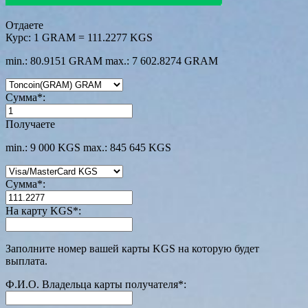
Отдаете
Курс:
1 GRAM = 111.2277 KGS
min.: 80.9151 GRAM
max.: 7 602.8274 GRAM
Сумма
*
:
Получаете
min.: 9 000 KGS
max.: 845 645 KGS
Сумма
*
:
На карту KGS
*
:
Заполните номер вашей карты KGS на которую будет
выплата.
Ф.И.О. Владельца карты получателя
*
: