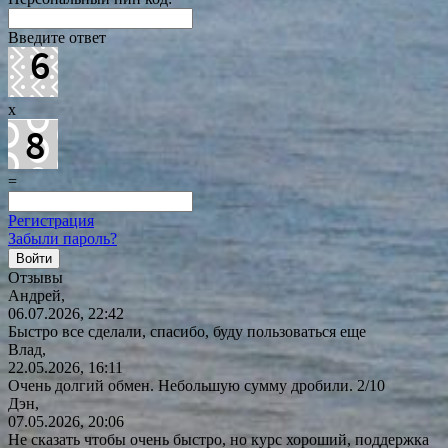
Введите ответ
x
=
Регистрация
Забыли пароль?
Отзывы
Андрей,
06.07.2026, 22:42
Быстро все сделали, спасибо, буду пользоваться еще
Влад,
22.05.2026, 16:11
Очень долгий обмен. Небольшую сумму дробили. 2/10
Дэн,
07.05.2026, 20:06
Не сказать чтобы очень быстро, но курс хороший, поддержка