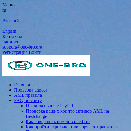
Меню
ru
Русский
English
Контакты
написать
support@one-bro.org
Регистрация
Войти
Главная
Проверка адреса
AML правила
FAQ по сайту
Правила выплат PayPal
Проверка ваших крипто активов AML на
Bestchange
Как совершить обмен в one-bro?
Как пройти верификацию карты отправителя.