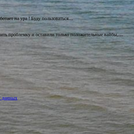
ботает на ура ! Буду
пользоваться…
ешить проблемку и оставили только положительные вайбы,…
х данных