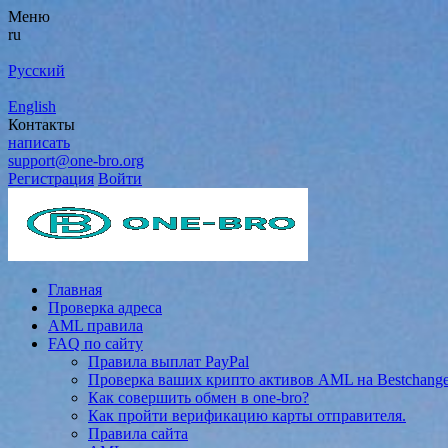
Меню
ru
Русский
English
Контакты
написать
support@one-bro.org
Регистрация
Войти
Главная
Проверка адреса
AML правила
FAQ по сайту
Правила выплат PayPal
Проверка ваших крипто активов AML на Bestchang
Как совершить обмен в one-bro?
Как пройти верификацию карты отправителя.
Правила сайта