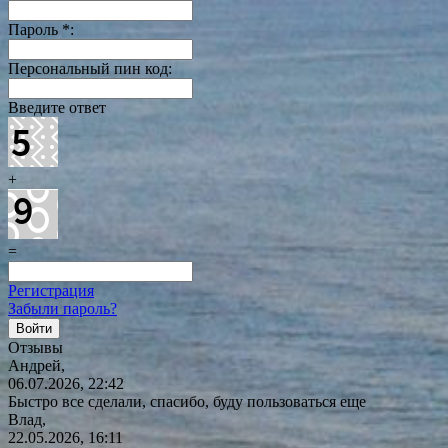
Пароль
*
:
Персональный пин код:
Введите ответ
+
=
Регистрация
Забыли пароль?
Отзывы
Андрей,
06.07.2026, 22:42
Быстро все сделали, спасибо, буду пользоваться еще
Влад,
22.05.2026, 16:11