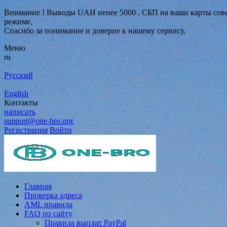
Внимание ! Выводы UAH иенее 5000 , СБП на ваши карты совер
режиме,
Спасибо за понимание и доверие к нашему сервису.
Меню
ru
Русский
English
Контакты
написать
support@one-bro.org
Регистрация
Войти
Главная
Проверка адреса
AML правила
FAQ по сайту
Правила выплат PayPal