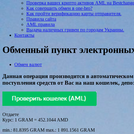
Проверка ваших крипто активов AML на Bestchang
Как совершить обмен в one-bro?
Как пройти верификацию карты отправителя.
Правила сайта
AML правила
Выдача наличных гривен по городам Украины.
Контакты
Обменный пункт электронных 
Обмен валют
Данная операция производится в автоматическом 
поступления средств от Вас на наш кошелек, депо
Отдаете
Курс:
1 GRAM = 452.1044 AMD
min.: 81.8395 GRAM
max.: 1 891.1561 GRAM