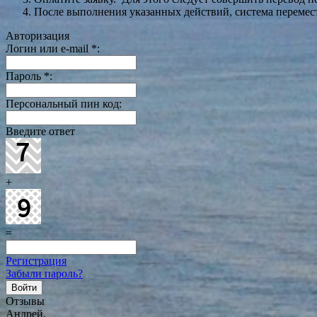
После выполнения указанных действий, система перемести
Авторизация
Логин или e-mail
*
:
Пароль
*
:
Персональный пин код:
Введите ответ
+
=
Регистрация
Забыли пароль?
Отзывы
Андрей,