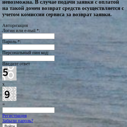
невозможна. В случае подачи заявки с оплатой
на такой домен возврат средств осуществляется с
учетом комиссии сервиса за возврат заявки.
Авторизация
Логин или e-mail
*
:
Пароль
*
:
Персональный пин код:
Введите ответ
x
=
Регистрация
Забыли пароль?