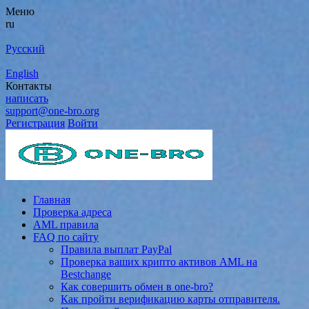
Меню
ru
Русский
English
Контакты
написать
support@one-bro.org
Регистрация
Войти
Главная
Проверка адреса
AML правила
FAQ по сайту
Правила выплат PayPal
Проверка ваших крипто активов AML на
Bestchange
Как совершить обмен в one-bro?
Как пройти верификацию карты отправителя.