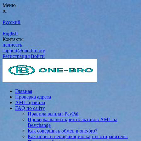
Меню
ru
Русский
English
Контакты
написать
support@one-bro.org
Регистрация
Войти
Главная
Проверка адреса
AML правила
FAQ по сайту
Правила выплат PayPal
Проверка ваших крипто активов AML на
Bestchange
Как совершить обмен в one-bro?
Как пройти верификацию карты отправителя.