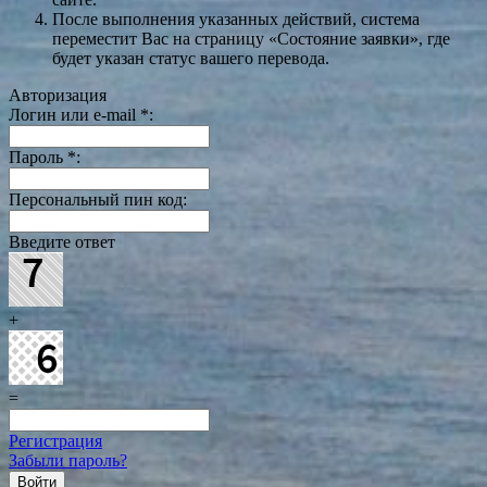
После выполнения указанных действий, система
переместит Вас на страницу «Состояние заявки», где
будет указан статус вашего перевода.
Авторизация
Логин или e-mail
*
:
Пароль
*
:
Персональный пин код:
Введите ответ
+
=
Регистрация
Забыли пароль?