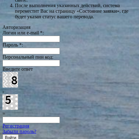
После выполнения указанных действий, система
переместит Вас на страницу «Состояние заявки», где
будет указан статус вашего перевода.
Авторизация
Логин или e-mail
*
:
Пароль
*
:
Персональный пин код:
Введите ответ
-
=
Регистрация
Забыли пароль?