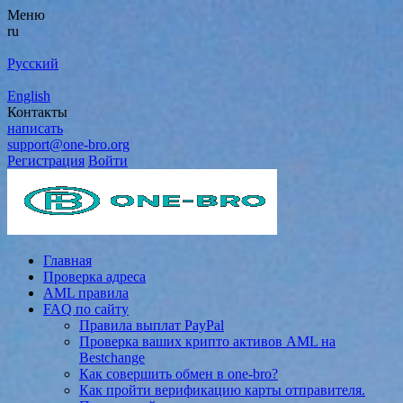
Меню
ru
Русский
English
Контакты
написать
support@one-bro.org
Регистрация
Войти
Главная
Проверка адреса
AML правила
FAQ по сайту
Правила выплат PayPal
Проверка ваших крипто активов AML на
Bestchange
Как совершить обмен в one-bro?
Как пройти верификацию карты отправителя.