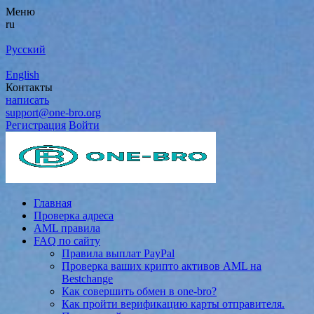
Меню
ru
Русский
English
Контакты
написать
support@one-bro.org
Регистрация
Войти
Главная
Проверка адреса
AML правила
FAQ по сайту
Правила выплат PayPal
Проверка ваших крипто активов AML на
Bestchange
Как совершить обмен в one-bro?
Как пройти верификацию карты отправителя.