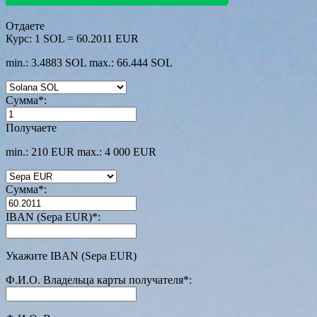
Отдаете
Курс:
1 SOL = 60.2011 EUR
min.: 3.4883 SOL
max.: 66.444 SOL
Сумма
*
:
Получаете
min.: 210 EUR
max.: 4 000 EUR
Сумма
*
:
IBAN (Sepa EUR)
*
:
Укажите IBAN (Sepa EUR)
Ф.И.О. Владельца карты получателя
*
: