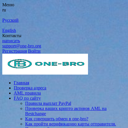
Меню
ru
Русский
English
Контакты
написать
support@one-bro.org
Регистрация
Войти
Главная
Проверка адреса
AML правила
FAQ по сайту
Правила выплат PayPal
Проверка ваших крипто активов AML на
Bestchange
Как совершить обмен в one-bro?
Как пройти верификацию карты отправителя.