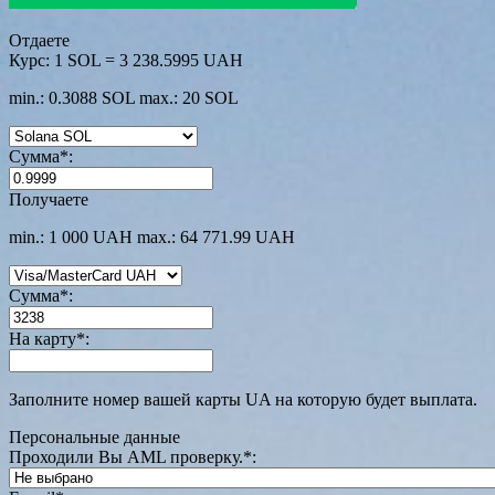
Отдаете
Курс:
1 SOL = 3 238.5995 UAH
min.: 0.3088 SOL
max.: 20 SOL
Сумма
*
:
Получаете
min.: 1 000 UAH
max.: 64 771.99 UAH
Сумма
*
:
На карту
*
:
Заполните номер вашей карты UA на которую будет выплата.
Персональные данные
Проходили Вы AML проверку.
*
: