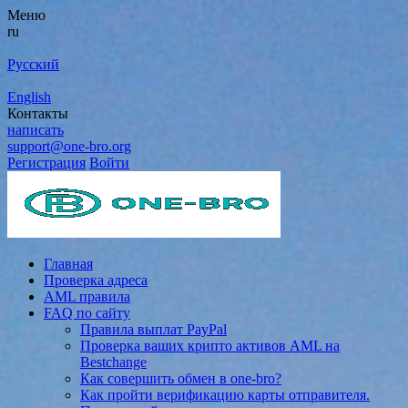
Меню
ru
Русский
English
Контакты
написать
support@one-bro.org
Регистрация
Войти
Главная
Проверка адреса
AML правила
FAQ по сайту
Правила выплат PayPal
Проверка ваших крипто активов AML на
Bestchange
Как совершить обмен в one-bro?
Как пройти верификацию карты отправителя.