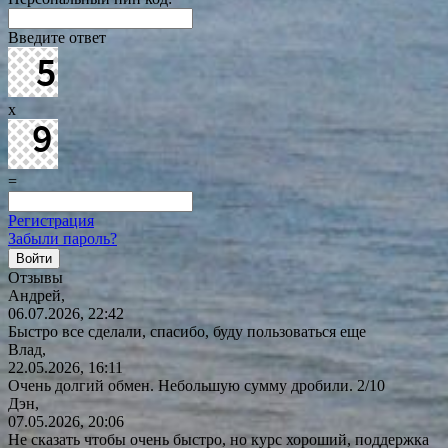
Введите ответ
x
=
Регистрация
Забыли пароль?
Отзывы
Андрей,
06.07.2026, 22:42
Быстро все сделали, спасибо, буду пользоваться еще
Влад,
22.05.2026, 16:11
Очень долгий обмен. Небольшую сумму дробили. 2/10
Дэн,
07.05.2026, 20:06
Не сказать чтобы очень быстро, но курс хороший, поддержка