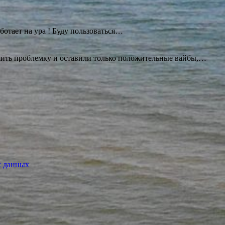
ботает на ура ! Буду
пользоваться…
ешить проблемку и оставили только положительные вайбы,…
х данных