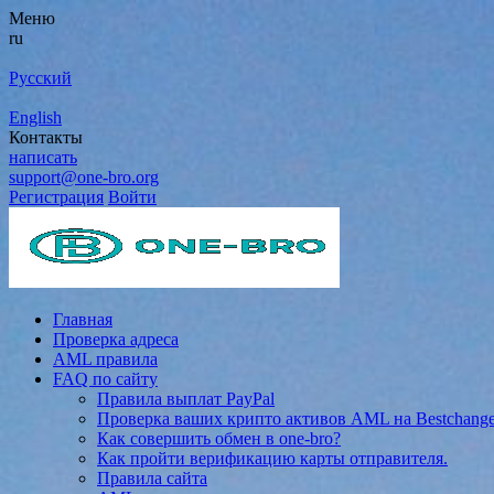
Меню
ru
Русский
English
Контакты
написать
support@one-bro.org
Регистрация
Войти
Главная
Проверка адреса
AML правила
FAQ по сайту
Правила выплат PayPal
Проверка ваших крипто активов AML на Bestchang
Как совершить обмен в one-bro?
Как пройти верификацию карты отправителя.
Правила сайта