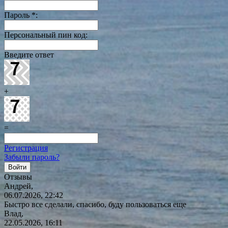
Пароль
*
:
Персональный пин код:
Введите ответ
+
=
Регистрация
Забыли пароль?
Отзывы
Андрей,
06.07.2026, 22:42
Быстро все сделали, спасибо, буду пользоваться еще
Влад,
22.05.2026, 16:11