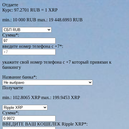
Отдаете
Курс:
97.2701 RUB = 1 XRP
min.: 10 000 RUB
max.: 19 448.6993 RUB
Сумма
*
:
введите номер телефона с +7
*
:
укажите свой номер телефона с +7 который привязан к
банкингу
Название банка
*
:
Получаете
min.: 102.8065 XRP
max.: 199.9453 XRP
Сумма
*
:
ВВЕДИТЕ ВАШ КОШЕЛЕК Ripple XRP
*
: