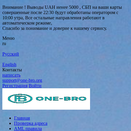
Внимание ! Выводы UAH иенее 5000 , СБП на ваши карты
совершенные после 22:30 будут обработаны оператором с
10:00 утра, Все остальные направления работают в
автоматическом режиме,
Спасибо за понимание и доверие к нашему сервису.
Меню
ru
Русский
English
Контакты
написать
support@one-bro.org
Регистрация
Войти
Главная
Проверка адреса
AML правила