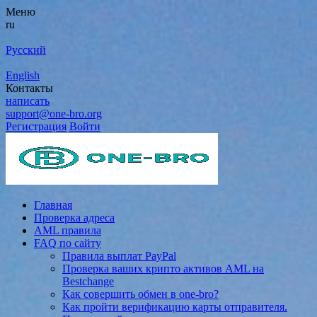
Меню
ru
Русский
English
Контакты
написать
support@one-bro.org
Регистрация
Войти
Главная
Проверка адреса
AML правила
FAQ по сайту
Правила выплат PayPal
Проверка ваших крипто активов AML на
Bestchange
Как совершить обмен в one-bro?
Как пройти верификацию карты отправителя.