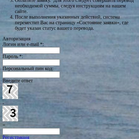
Оплатите заявку. Для этого следует совершить перевод
необходимой суммы, следуя инструкциям на нашем
сайте.
После выполнения указанных действий, система
переместит Вас на страницу «Состояние заявки», где
будет указан статус вашего перевода.
Авторизация
Логин или e-mail
*
:
Пароль
*
:
Персональный пин код:
Введите ответ
-
=
Регистрация