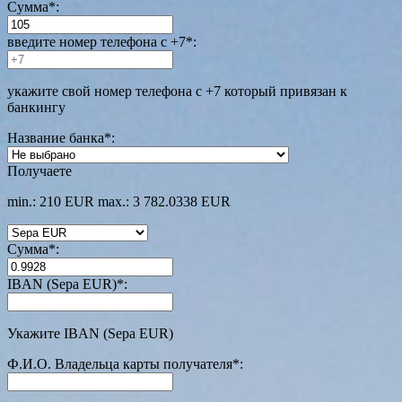
Сумма
*
:
введите номер телефона с +7
*
:
укажите свой номер телефона с +7 который привязан к
банкингу
Название банка
*
:
Получаете
min.: 210 EUR
max.: 3 782.0338 EUR
Сумма
*
:
IBAN (Sepa EUR)
*
:
Укажите IBAN (Sepa EUR)
Ф.И.О. Владельца карты получателя
*
: