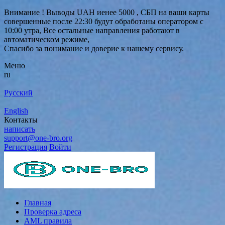
Внимание ! Выводы UAH иенее 5000 , СБП на ваши карты
совершенные после 22:30 будут обработаны оператором с
10:00 утра, Все остальные направления работают в
автоматическом режиме,
Спасибо за понимание и доверие к нашему сервису.
Меню
ru
Русский
English
Контакты
написать
support@one-bro.org
Регистрация
Войти
Главная
Проверка адреса
AML правила